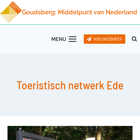
Doorgaan
Goudsberg: Middelpunt van Nederland
naar
inhoud
NIEUWSBRIEF
MENU
Toeristisch netwerk Ede