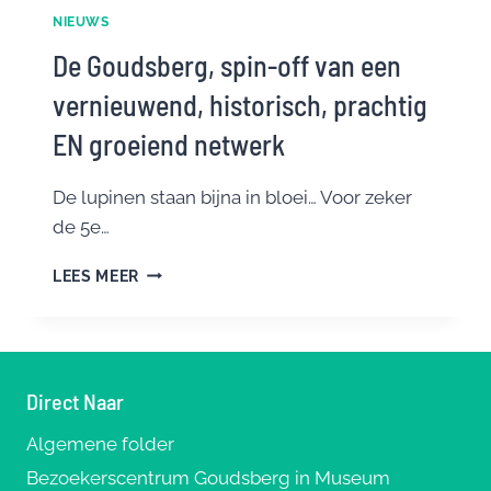
NIEUWS
De Goudsberg, spin-off van een
vernieuwend, historisch, prachtig
EN groeiend netwerk
De lupinen staan bijna in bloei… Voor zeker
de 5e…
DE
LEES MEER
GOUDSBERG,
SPIN-
OFF
VAN
EEN
Direct Naar
VERNIEUWEND,
HISTORISCH,
Algemene folder
PRACHTIG
Bezoekerscentrum Goudsberg in Museum
EN