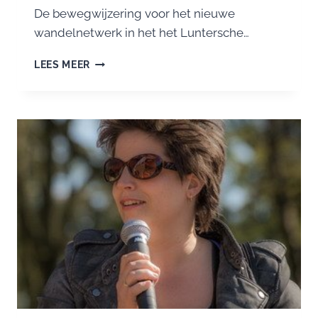
De bewegwijzering voor het nieuwe
wandelnetwerk in het het Luntersche…
NIEUW
LEES MEER
WANDELNETWERK