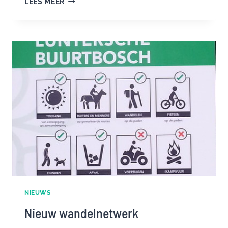
LEES MEER
NIEUWE
WANDELNETWERK
BIJNA
KLAAR
VOOR
GEBRUIK
NIEUWS
Nieuw wandelnetwerk