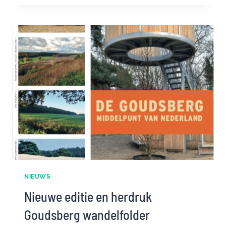
VAN
EDE
NAAR
LUNTEREN
OP
7
OKTOBER
NIEUWS
Nieuwe editie en herdruk
Goudsberg wandelfolder