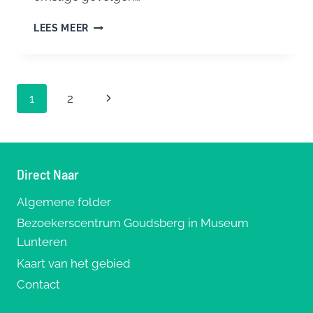
DOOR
LEES MEER
ONTWIKKELING
Paginanavigatie
Volgende
1
2
pagina
Direct Naar
Algemene folder
Bezoekerscentrum Goudsberg in Museum
Lunteren
Kaart van het gebied
Contact