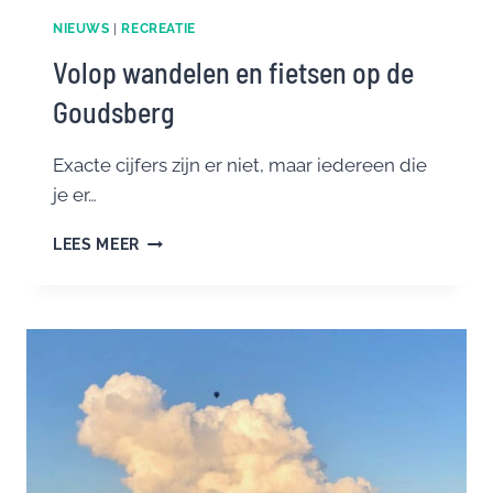
NIEUWS
|
RECREATIE
Volop wandelen en fietsen op de
Goudsberg
Exacte cijfers zijn er niet, maar iedereen die
je er…
VOLOP
LEES MEER
WANDELEN
EN
FIETSEN
OP
DE
GOUDSBERG