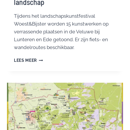
landschap
Tijdens het landschapskunstfestival
Woest&Bijster worden 15 kunstwerken op
verrassende plaatsen in de Veluwe bij
Lunteren en Ede getoond. Er zijn fiets- en
wandelroutes beschikbaar.
WOEST&BIJSTER
LEES MEER
PRESENTEERT:
KUNSTFESTIVAL
MET
LIEFDE
VOOR
HET
LANDSCHAP