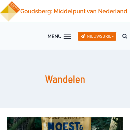
Doorgaan
Goudsberg: Middelpunt van Nederland
naar
inhoud
NIEUWSBRIEF
MENU
Wandelen