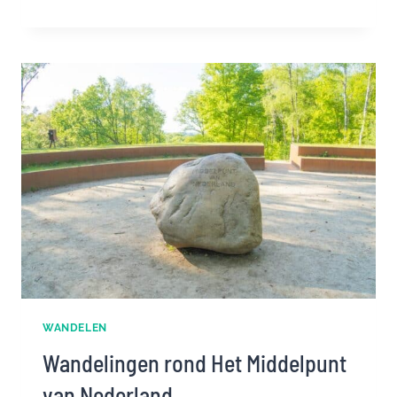
HART
VAN
STEEN
OP
DE
VELUWE
WANDELEN
Wandelingen rond Het Middelpunt
van Nederland