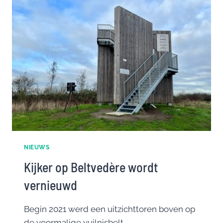
PLATFORM
GOUDSBERG,
MIDDELPUNT
VAN
NEDERLAND
NIEUWS
Kijker op Beltvedère wordt
vernieuwd
Begin 2021 werd een uitzichttoren boven op
de voormalige vuilnisbelt…