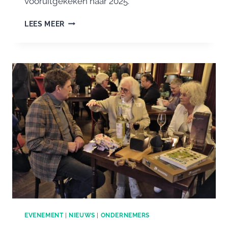
vooruitgekeken naar 2025.
JAARVERSLAG
LEES MEER
2024
PLATFORM
GOUDSBERG,
MIDDELPUNT
VAN
NEDERLAND
EVENEMENT
|
NIEUWS
|
ONDERNEMERS