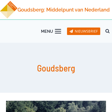
Doorgaan
Goudsberg: Middelpunt van Nederland
naar
inhoud
NIEUWSBRIEF
MENU
Goudsberg