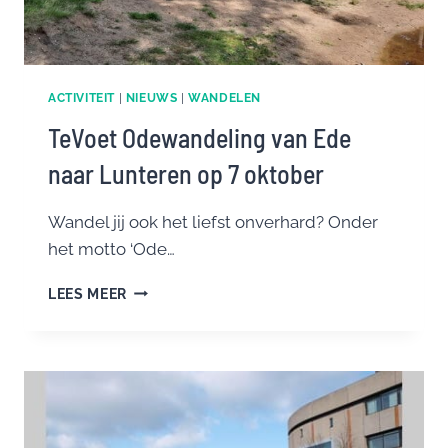
ACTIVITEIT
|
NIEUWS
|
WANDELEN
TeVoet Odewandeling van Ede
naar Lunteren op 7 oktober
Wandel jij ook het liefst onverhard? Onder
het motto ‘Ode…
TEVOET
LEES MEER
ODEWANDELING
VAN
EDE
NAAR
LUNTEREN
OP
7