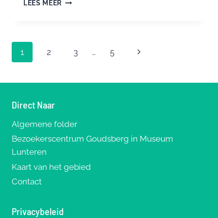
GEMEENTE
LEES MEER
EDE
HEEFT
DE
JAARLIJKSE
Paginanavigatie
Volgende
1
2
3
…
5
BIJDRAGE
AAN
pagina
STICHTING
PLATFORM
GOUDSBERG
Direct Naar
VERHOOGD
Algemene folder
Bezoekerscentrum Goudsberg in Museum
Lunteren
Kaart van het gebied
Contact
Privacybeleid