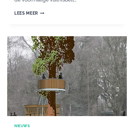
KIJKER
LEES MEER
OP
BELTVEDÈRE
WORDT
VERNIEUWD
NIEUWS