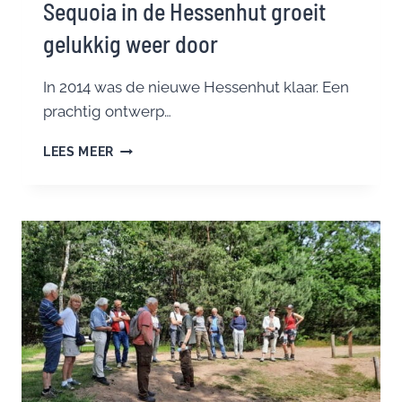
Sequoia in de Hessenhut groeit
gelukkig weer door
In 2014 was de nieuwe Hessenhut klaar. Een
prachtig ontwerp…
SEQUOIA
LEES MEER
IN
DE
HESSENHUT
GROEIT
GELUKKIG
WEER
DOOR